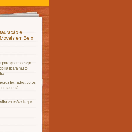
tauração e
 Móveis em Belo
al para quem deseja
bília ficará muito
ha.
 poros fechados, poros
e restauração de
fira os móveis que