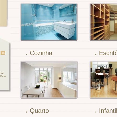
Cozinha
Escrit
ados
 Belo
Quarto
Infanti