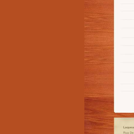
Laquea
Rua Dez