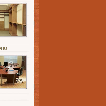
ório
l