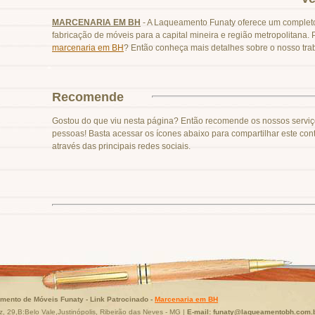
MARCENARIA EM BH
- A Laqueamento Funaty oferece um completo
fabricação de móveis para a capital mineira e região metropolitana.
marcenaria em BH
? Então conheça mais detalhes sobre o nosso tra
Recomende
Gostou do que viu nesta página? Então recomende os nossos serviç
pessoas! Basta acessar os ícones abaixo para compartilhar este con
através das principais redes sociais.
mento de Móveis Funaty - Link Patrocinado -
Marcenaria em BH
, 29,B:Belo Vale,Justinópolis, Ribeirão das Neves - MG |
E-mail:
funaty@laqueamentobh.com.