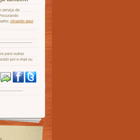
 serviço de
 Procurando
balho,
clicando aqui
.
os para outras
teúdo por e-mail ou
br